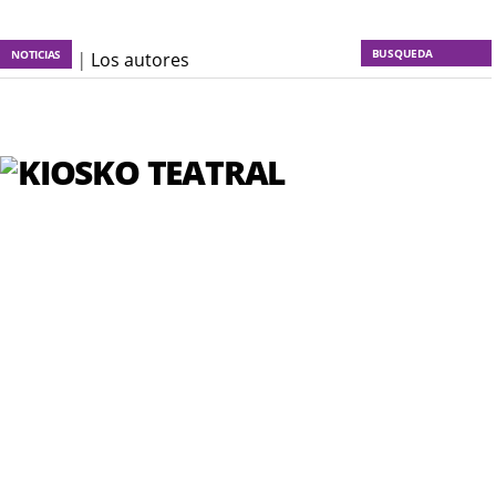
NOTICIAS
KT :: |
Los autores
materiales
KT :: |
Dulce tentación
KT :: |
La escena invertida
KT :: |
Un poco de locura
para la cordura
KT :: |
Soma Mnemosine
KT :: |
La profecía del
frailejón
KT :: |
Spider-Marx y el
ratón Bakunin en el último
comic
KT :: |
Diplomado ¿Actuar
lo contemporáneo?
Distopías y sociedad