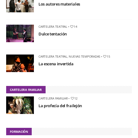
Los autores materiales
CARTELERA TEATRAL
•
14
Dulce tentación
CARTELERA TEATRAL
,
NUEVAS TEMPORADAS
•
15
La escena invertida
CARTELERA FAMILIAR
CARTELERA FAMILIAR
•
12
La profecía del frailejón
FORMACIÓN