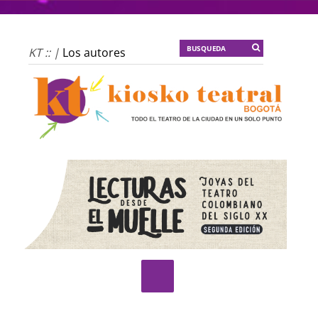
KT :: |
Los autores
materiales
KT :: |
Dulce
tentación
KT :: |
La escena
invertida
KT :: |
Un poco de
locura para la
cordura
KT :: |
Soma
Mnemosine
KT :: |
La profecía del
frailejón
KT :: |
Spider-Marx y