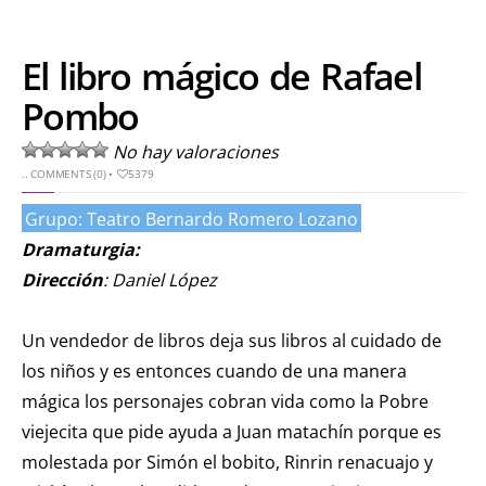
el ratón Bakunin en el
último comic
El libro mágico de Rafael
KT :: |
Diplomado
Pombo
¿Actuar lo
contemporáneo?
No hay valoraciones
Distopías y sociedad
..
COMMENTS (0)
•
5379
actual / 18 de agosto
Grupo: Teatro Bernardo Romero Lozano
de 2026
Dramaturgia:
KT :: |
Convocatoria
Dirección
: Daniel López
IV Torneo de
dramaturgia / 16 de
Un vendedor de libros deja sus libros al cuidado de
agosto de 2026
los niños y es entonces cuando de una manera
KT :: |
XV Festival
mágica los personajes cobran vida como la Pobre
Internacional de
viejecita que pide ayuda a Juan matachín porque es
Teatro Rosa
molestada por Simón el bobito, Rinrin renacuajo y