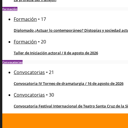
Formación
Formación
•
17
Diplomado ¿Actuar lo contemporáneo? Distopías y sociedad actua
Formación
•
20
Taller de Iniciación actoral / 8 de agosto de 2026
Convocatorias
Convocatorias
•
21
Convocatoria IV Torneo de dramaturgia / 16 de agosto de 2026
Convocatorias
•
30
Convocatoria Festival Internacional de Teatro Santa Cruz de la Sie