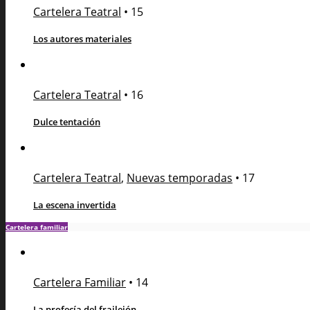
Cartelera Teatral
•
15
Los autores materiales
Cartelera Teatral
•
16
Dulce tentación
Cartelera Teatral
,
Nuevas temporadas
•
17
La escena invertida
Cartelera familiar
Cartelera Familiar
•
14
La profecía del frailejón