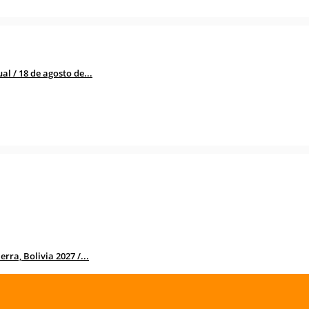
l / 18 de agosto de...
rra, Bolivia 2027 /...