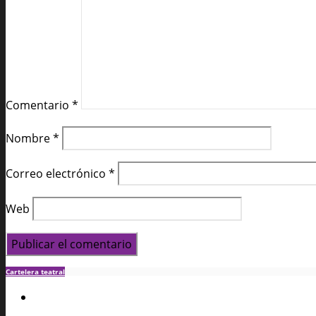
Comentario
*
Nombre
*
Correo electrónico
*
Web
Cartelera teatral