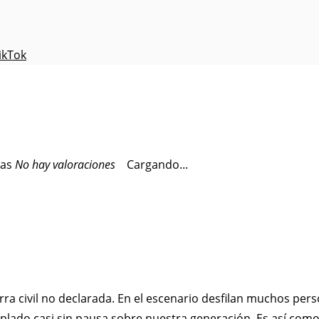
ikTok
No hay valoraciones
Cargando...
erra civil no declarada. En el escenario desfilan muchos per
oplado casi sin pausa sobre nuestra generación. Es así como 