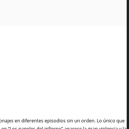
sonajes en diferentes episodios sin un orden. Lo único que
en “Los papeles del infierno” aparece la gran violencia y la