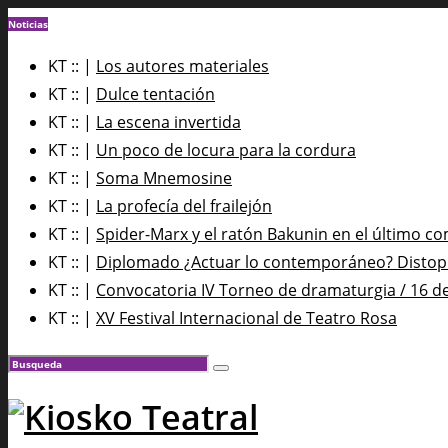
Noticias
KT :: |
Los autores materiales
KT :: |
Dulce tentación
KT :: |
La escena invertida
KT :: |
Un poco de locura para la cordura
KT :: |
Soma Mnemosine
KT :: |
La profecía del frailejón
KT :: |
Spider-Marx y el ratón Bakunin en el último co
KT :: |
Diplomado ¿Actuar lo contemporáneo? Distopía
KT :: |
Convocatoria IV Torneo de dramaturgia / 16 d
KT :: |
XV Festival Internacional de Teatro Rosa