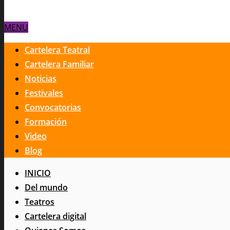
MENU
Cartelera Teatral
Cartelera Familiar
Noticias
Festivales
Convocatorias
Formación
Video
Blog
INICIO
Del mundo
Teatros
Cartelera digital