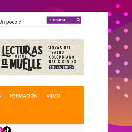
n poco de locura para la cordura
KT :: |
Soma Mnemos
n poco de locura para la cordura
KT :: |
Soma Mnemos
ional de Teatro Rosa
ional de Teatro Rosa
S
FORMACIÓN
VIDEO
book
nstagram
TikTok