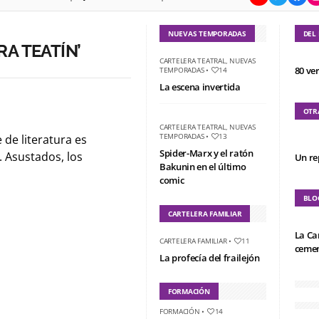
NUEVAS TEMPORADAS
DEL
A TEATÍN’
CARTELERA TEATRAL
,
NUEVAS
80 ve
TEMPORADAS
•
14
La escena invertida
OTR
CARTELERA TEATRAL
,
NUEVAS
TEMPORADAS
•
13
 de literatura es
Spider-Marx y el ratón
. Asustados, los
Un re
Bakunin en el último
comic
BLO
CARTELERA FAMILIAR
La Ca
CARTELERA FAMILIAR
•
11
cemen
La profecía del frailejón
FORMACIÓN
FORMACIÓN
•
14