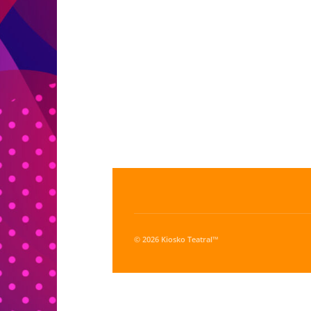
© 2026 Kiosko Teatral™