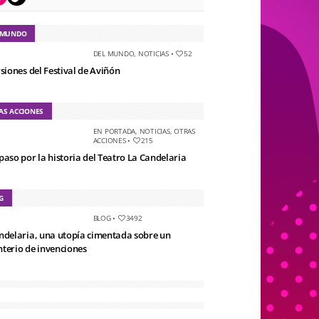
 MUNDO
DEL MUNDO
,
NOTICIAS
•
52
rsiones del Festival de Aviñón
AS ACCIONES
EN PORTADA
,
NOTICIAS
,
OTRAS
ACCIONES
•
215
paso por la historia del Teatro La Candelaria
G
BLOG
•
3492
ndelaria, una utopía cimentada sobre un
terio de invenciones