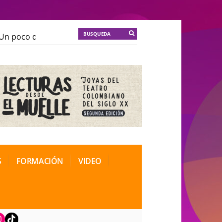
n poco de locura para la cordura
KT :: |
Soma Mnemos
n poco de locura para la cordura
KT :: |
Soma Mnemos
ional de Teatro Rosa
ional de Teatro Rosa
S
FORMACIÓN
VIDEO
book
nstagram
TikTok