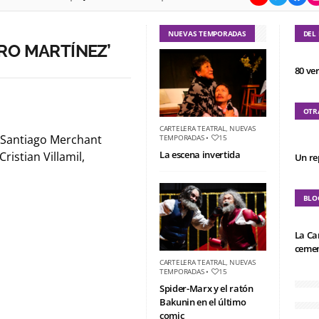
NUEVAS TEMPORADAS
DEL
RO MARTÍNEZ’
80 ve
OTR
CARTELERA TEATRAL
,
NUEVAS
 Santiago Merchant
TEMPORADAS
•
15
La escena invertida
ristian Villamil,
Un re
BLO
La Ca
cemen
CARTELERA TEATRAL
,
NUEVAS
TEMPORADAS
•
15
Spider-Marx y el ratón
Bakunin en el último
comic