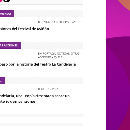
 MUNDO
DEL MUNDO
,
NOTICIAS
•
53
rsiones del Festival de Aviñón
AS ACCIONES
EN PORTADA
,
NOTICIAS
,
OTRAS
ACCIONES
•
215
paso por la historia del Teatro La Candelaria
G
BLOG
•
3492
ndelaria, una utopía cimentada sobre un
terio de invenciones