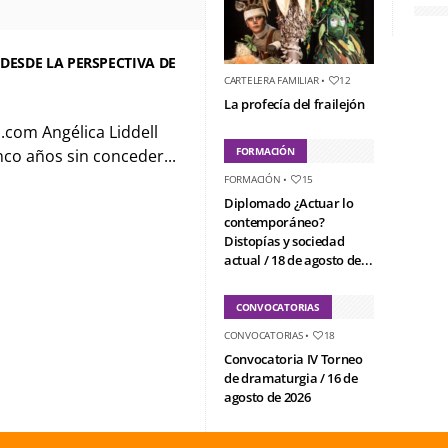
DESDE LA PERSPECTIVA DE
CARTELERA FAMILIAR
•
12
La profecía del frailejón
.com Angélica Liddell
FORMACIÓN
nco años sin conceder...
FORMACIÓN
•
15
Diplomado ¿Actuar lo
contemporáneo?
Distopías y sociedad
actual / 18 de agosto de...
CONVOCATORIAS
CONVOCATORIAS
•
18
Convocatoria IV Torneo
de dramaturgia / 16 de
agosto de 2026