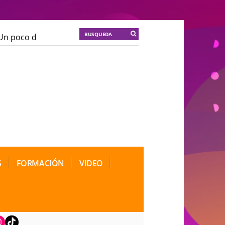
n poco de locura para la cordura
KT :: |
Soma Mnemos
n poco de locura para la cordura
KT :: |
Soma Mnemos
ional de Teatro Rosa
ional de Teatro Rosa
S
FORMACIÓN
VIDEO
book
nstagram
TikTok