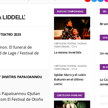
NUEVAS TEMPORADAS
DEL
 LIDDELL’
80 ve
 TEATRO 2025
OTR
CARTELERA TEATRAL
,
NUEVAS
mon. El funeral de
TEMPORADAS
•
15
La escena invertida
de Lage / Festival de
Un re
CARTELERA TEATRAL
,
NUEVAS
BLO
TEMPORADAS
•
14
Spider-Marx y el ratón
Y DIMITRIS PAPAIOANNOU
Bakunin en el último
La Ca
comic
cemen
is Papaioannou ©Julian
CARTELERA FAMILIAR
m El Festival de Otoño