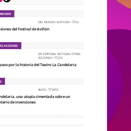
 MUNDO
DEL MUNDO
,
NOTICIAS
•
52
rsiones del Festival de Aviñón
AS ACCIONES
EN PORTADA
,
NOTICIAS
,
OTRAS
ACCIONES
•
215
paso por la historia del Teatro La Candelaria
G
BLOG
•
3492
ndelaria, una utopía cimentada sobre un
terio de invenciones