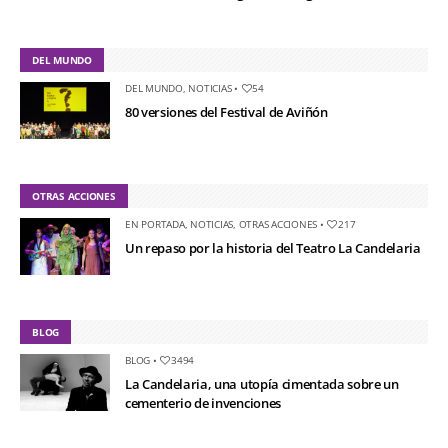
DEL MUNDO
DEL MUNDO
,
NOTICIAS
•
54
80 versiones del Festival de Aviñón
OTRAS ACCIONES
EN PORTADA
,
NOTICIAS
,
OTRAS ACCIONES
•
217
Un repaso por la historia del Teatro La Candelaria
BLOG
BLOG
•
3494
La Candelaria, una utopía cimentada sobre un
cementerio de invenciones