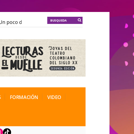
n poco de locura para la cordura
KT :: |
Soma Mnemos
n poco de locura para la cordura
KT :: |
Soma Mnemos
ional de Teatro Rosa
ional de Teatro Rosa
S
FORMACIÓN
VIDEO
book
nstagram
TikTok