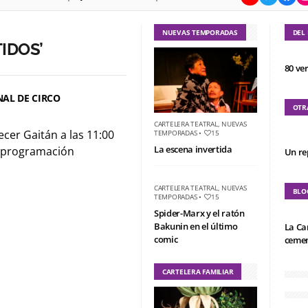
NUEVAS TEMPORADAS
DEL
IDOS’
80 ve
NAL DE CIRCO
OTR
CARTELERA TEATRAL
,
NUEVAS
ecer Gaitán a las 11:00
TEMPORADAS
•
15
La escena invertida
e programación
Un re
CARTELERA TEATRAL
,
NUEVAS
BLO
TEMPORADAS
•
15
Spider-Marx y el ratón
Bakunin en el último
La Ca
comic
cemen
CARTELERA FAMILIAR