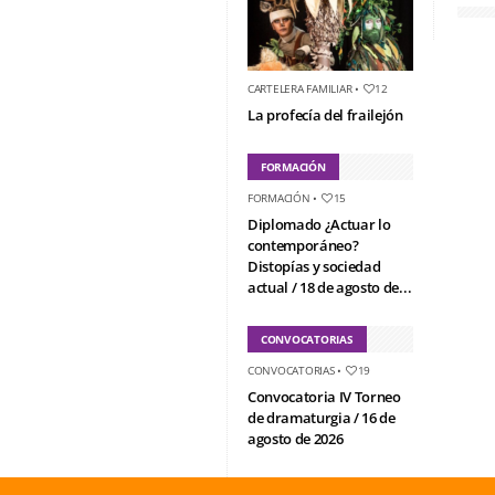
CARTELERA FAMILIAR
•
12
La profecía del frailejón
FORMACIÓN
FORMACIÓN
•
15
Diplomado ¿Actuar lo
contemporáneo?
Distopías y sociedad
actual / 18 de agosto de...
CONVOCATORIAS
CONVOCATORIAS
•
19
Convocatoria IV Torneo
de dramaturgia / 16 de
agosto de 2026