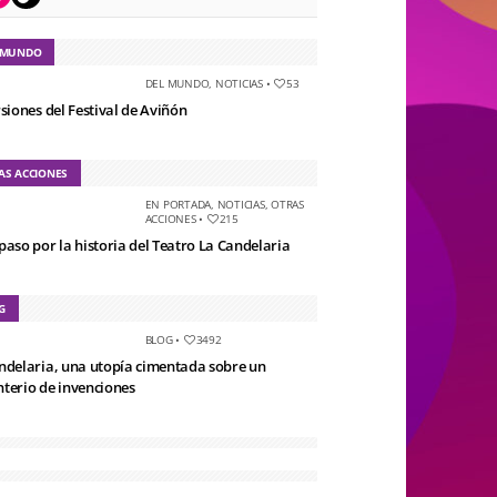
 MUNDO
DEL MUNDO
,
NOTICIAS
•
53
rsiones del Festival de Aviñón
AS ACCIONES
EN PORTADA
,
NOTICIAS
,
OTRAS
ACCIONES
•
215
paso por la historia del Teatro La Candelaria
G
BLOG
•
3492
ndelaria, una utopía cimentada sobre un
terio de invenciones