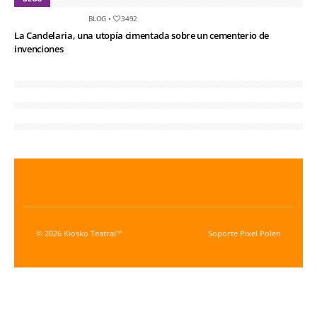
BLOG
•
3492
La Candelaria, una utopía cimentada sobre un cementerio de
invenciones
© 2026 Kiosko Teatral™
Soporte
Pixel Polen