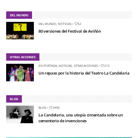
DEL MUNDO
DEL MUNDO
,
NOTICIAS
•
52
80 versiones del Festival de Aviñón
OTRAS ACCIONES
EN PORTADA
,
NOTICIAS
,
OTRAS ACCIONES
•
215
Un repaso por la historia del Teatro La Candelaria
BLOG
BLOG
•
3492
La Candelaria, una utopía cimentada sobre un
cementerio de invenciones