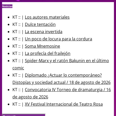
Noticias
KT :: |
Los autores materiales
KT :: |
Dulce tentación
KT :: |
La escena invertida
KT :: |
Un poco de locura para la cordura
KT :: |
Soma Mnemosine
KT :: |
La profecía del frailejón
KT :: |
Spider-Marx y el ratón Bakunin en el último
comic
KT :: |
Diplomado ¿Actuar lo contemporáneo?
Distopías y sociedad actual / 18 de agosto de 2026
KT :: |
Convocatoria IV Torneo de dramaturgia / 16
de agosto de 2026
KT :: |
XV Festival Internacional de Teatro Rosa