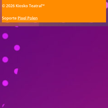
© 2026 Kiosko Teatral™
Soporte
Pixel Polen