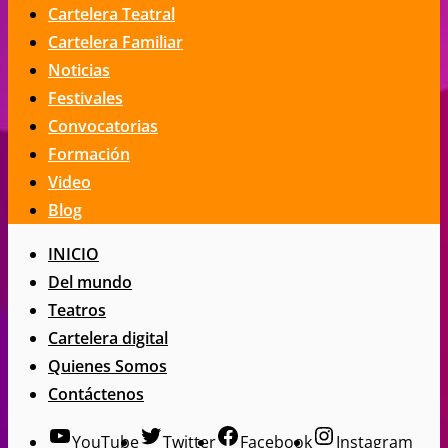
Cartelera Teatral
Cartelera Familiar
Noticias
Festivales
Convocatorias
Formación
Video
Blog
INICIO
Del mundo
Teatros
Cartelera digital
Quienes Somos
Contáctenos
YouTube
Twitter
Facebook
Instagram