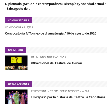
Diplomado ¿Actuar lo contemporáneo? Distopías y sociedad actual /
18 de agosto de...
CONVOCATORIAS
CONVOCATORIAS
•
25
Convocatoria IV Torneo de dramaturgia / 16 de agosto de 2026
DEL MUNDO
DEL MUNDO
,
NOTICIAS
•
55
80 versiones del Festival de Aviñón
OTRAS ACCIONES
EN PORTADA
,
NOTICIAS
,
OTRAS ACCIONES
•
220
Un repaso por la historia del Teatro La Candelaria