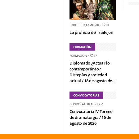
CARTELERA FAMILIAR
•
14
La profecía del frailejón
FORMACIÓN
FORMACIÓN
•
17
Diplomado ¿Actuar lo
contemporáneo?
Distopías y sociedad
actual / 18 de agosto de...
CONVOCATORIAS
CONVOCATORIAS
•
21
Convocatoria IV Torneo
de dramaturgia / 16 de
agosto de 2026