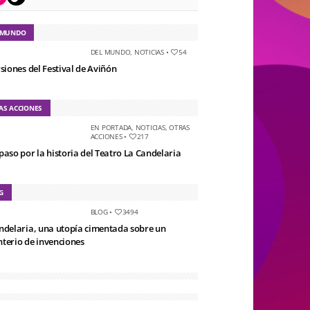
 MUNDO
DEL MUNDO
,
NOTICIAS
•
54
rsiones del Festival de Aviñón
AS ACCIONES
EN PORTADA
,
NOTICIAS
,
OTRAS
ACCIONES
•
217
paso por la historia del Teatro La Candelaria
G
BLOG
•
3494
ndelaria, una utopía cimentada sobre un
terio de invenciones