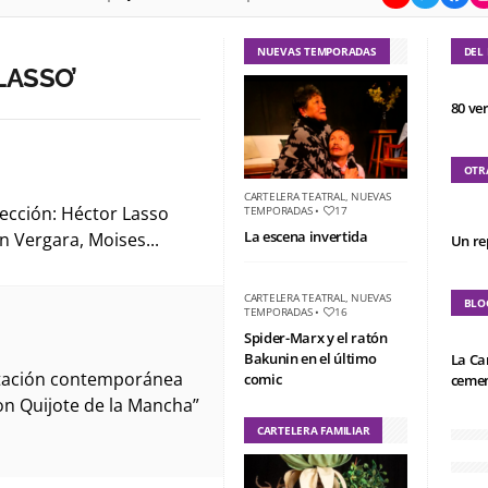
NUEVAS TEMPORADAS
DEL
LASSO’
80 ve
OTR
CARTELERA TEATRAL
,
NUEVAS
ección: Héctor Lasso
TEMPORADAS
•
17
La escena invertida
án Vergara, Moises...
Un re
CARTELERA TEATRAL
,
NUEVAS
BLO
TEMPORADAS
•
16
Spider-Marx y el ratón
Bakunin en el último
La Ca
tación contemporánea
comic
cemen
don Quijote de la Mancha”
CARTELERA FAMILIAR