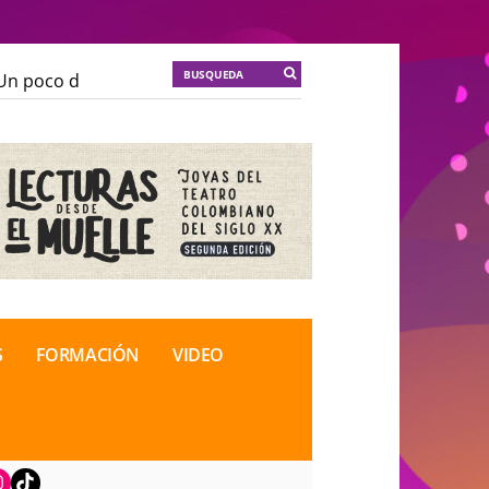
n poco de locura para la cordura
KT :: |
Soma Mnemos
n poco de locura para la cordura
KT :: |
Soma Mnemos
ional de Teatro Rosa
ional de Teatro Rosa
S
FORMACIÓN
VIDEO
book
nstagram
TikTok