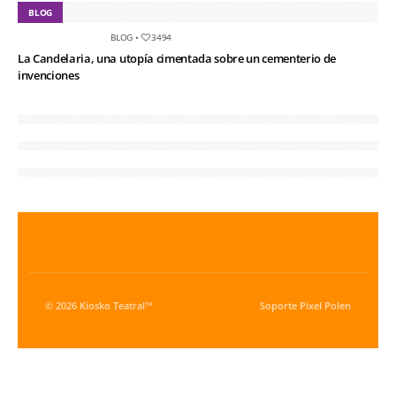
BLOG
BLOG
•
3494
La Candelaria, una utopía cimentada sobre un cementerio de
invenciones
© 2026 Kiosko Teatral™
Soporte
Pixel Polen