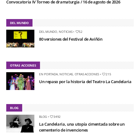
Convocatoria IV Torneo de dramaturgia / 16 de agosto de 2026
DEL MUNDO
DEL MUNDO
,
NOTICIAS
•
52
80 versiones del Festival de Aviñón
OTRAS ACCIONES
EN PORTADA
,
NOTICIAS
,
OTRAS ACCIONES
•
215
Un repaso por la historia del Teatro La Candelaria
BLOG
BLOG
•
3492
La Candelaria, una utopía cimentada sobre un
cementerio de invenciones