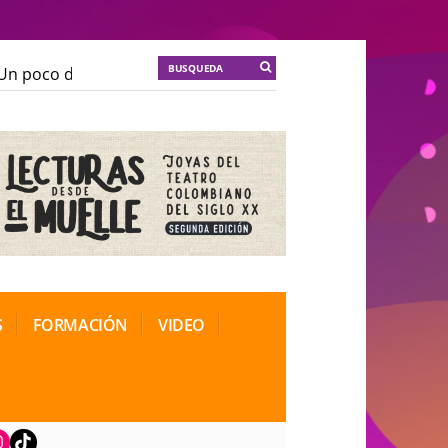
n poco de locura para la cordura
KT :: |
Soma Mnemos
n poco de locura para la cordura
KT :: |
Soma Mnemos
ional de Teatro Rosa
ional de Teatro Rosa
S
FORMACIÓN
VIDEO
book
nstagram
TikTok