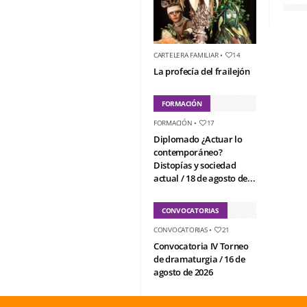
CARTELERA FAMILIAR
•
14
La profecía del frailejón
FORMACIÓN
FORMACIÓN
•
17
Diplomado ¿Actuar lo
contemporáneo?
Distopías y sociedad
actual / 18 de agosto de...
CONVOCATORIAS
CONVOCATORIAS
•
21
Convocatoria IV Torneo
de dramaturgia / 16 de
agosto de 2026