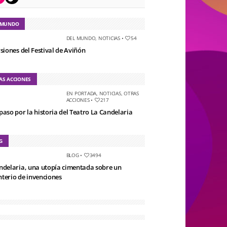
 MUNDO
DEL MUNDO
,
NOTICIAS
•
54
rsiones del Festival de Aviñón
AS ACCIONES
EN PORTADA
,
NOTICIAS
,
OTRAS
ACCIONES
•
217
paso por la historia del Teatro La Candelaria
G
BLOG
•
3494
ndelaria, una utopía cimentada sobre un
terio de invenciones