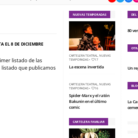
NUEVAS TEMPORADAS
DEL
80 ve
A EL 8 DE DICIEMBRE
OTR
CARTELERA TEATRAL
,
NUEVAS
imer listado de las
TEMPORADAS
•
17
La escena invertida
l listado que publicamos
Un re
CARTELERA TEATRAL
,
NUEVAS
BLO
TEMPORADAS
•
16
Spider-Marx y el ratón
Bakunin en el último
La Ca
comic
cemen
CARTELERA FAMILIAR