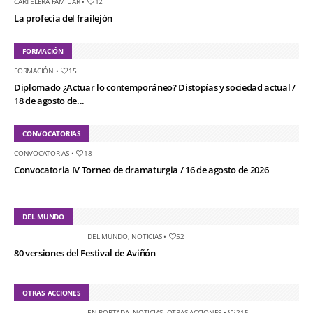
CARTELERA FAMILIAR
•
12
La profecía del frailejón
FORMACIÓN
FORMACIÓN
•
15
Diplomado ¿Actuar lo contemporáneo? Distopías y sociedad actual /
18 de agosto de...
CONVOCATORIAS
CONVOCATORIAS
•
18
Convocatoria IV Torneo de dramaturgia / 16 de agosto de 2026
DEL MUNDO
DEL MUNDO
,
NOTICIAS
•
52
80 versiones del Festival de Aviñón
OTRAS ACCIONES
EN PORTADA
,
NOTICIAS
,
OTRAS ACCIONES
•
215