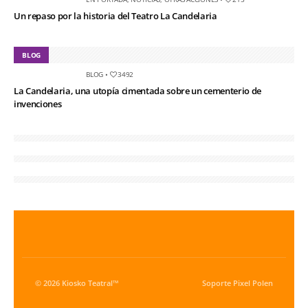
Un repaso por la historia del Teatro La Candelaria
BLOG
BLOG
•
3492
La Candelaria, una utopía cimentada sobre un cementerio de
invenciones
© 2026 Kiosko Teatral™
Soporte
Pixel Polen