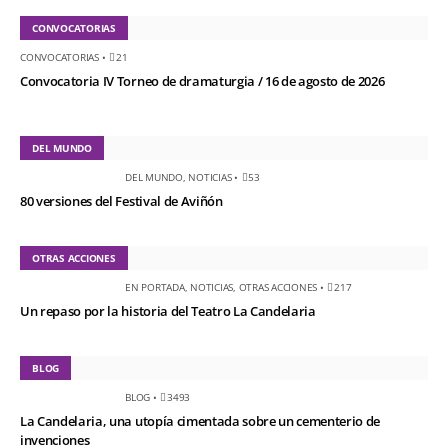
CONVOCATORIAS
CONVOCATORIAS
•
21
Convocatoria IV Torneo de dramaturgia / 16 de agosto de 2026
DEL MUNDO
DEL MUNDO
,
NOTICIAS
•
53
80 versiones del Festival de Aviñón
OTRAS ACCIONES
EN PORTADA
,
NOTICIAS
,
OTRAS ACCIONES
•
217
Un repaso por la historia del Teatro La Candelaria
BLOG
BLOG
•
3493
La Candelaria, una utopía cimentada sobre un cementerio de
invenciones