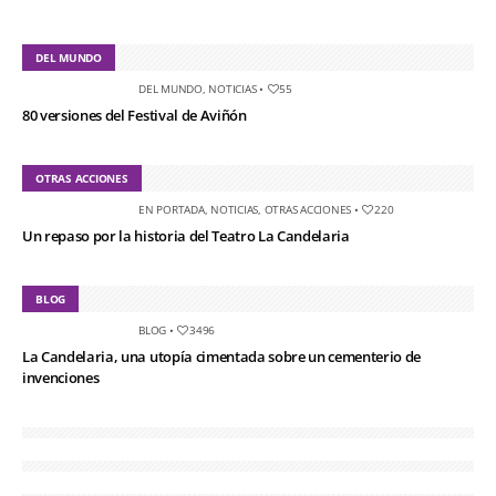
DEL MUNDO
DEL MUNDO
,
NOTICIAS
•
55
80 versiones del Festival de Aviñón
OTRAS ACCIONES
EN PORTADA
,
NOTICIAS
,
OTRAS ACCIONES
•
220
Un repaso por la historia del Teatro La Candelaria
BLOG
BLOG
•
3496
La Candelaria, una utopía cimentada sobre un cementerio de
invenciones