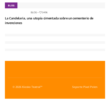
BLOG
BLOG
•
3496
La Candelaria, una utopía cimentada sobre un cementerio de
invenciones
© 2026 Kiosko Teatral™
Soporte
Pixel Polen