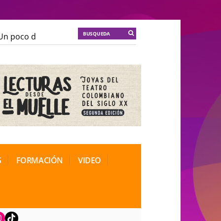
 poco de locura para la cordura
KT :: |
Soma Mnemosi
 poco de locura para la cordura
KT :: |
Soma Mnemosi
ional de Teatro Rosa
ional de Teatro Rosa
S
FORMACIÓN
VIDEO
book
nstagram
TikTok