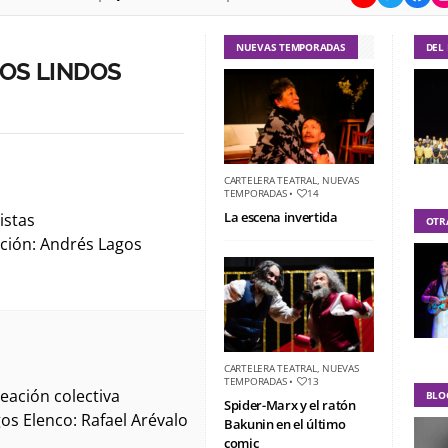
NUEVAS TEMPORADAS
DEL
COS LINDOS
CARTELERA TEATRAL
,
NUEVAS
TEMPORADAS
•
14
La escena invertida
istas
OTR
cción: Andrés Lagos
CARTELERA TEATRAL
,
NUEVAS
TEMPORADAS
•
13
eación colectiva
BLO
Spider-Marx y el ratón
os Elenco: Rafael Arévalo
Bakunin en el último
comic