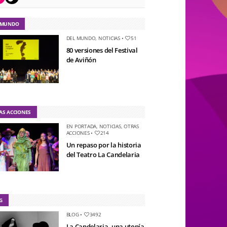
 MUNDO
DEL MUNDO
,
NOTICIAS
•
51
80 versiones del Festival
de Aviñón
AS ACCIONES
EN PORTADA
,
NOTICIAS
,
OTRAS
ACCIONES
•
214
Un repaso por la historia
del Teatro La Candelaria
G
BLOG
•
3492
La Candelaria, una utopía