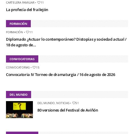
CARTELERA FAMILIAR
•
11
La profecía del frailejón
FORMACIÓN
FORMACIÓN
•
11
Diplomado ¿Actuar lo contemporáneo? Distopías y sociedad actual /
18 de agosto de...
CONVOCATORIAS
CONVOCATORIAS
•
15
Convocatoria IV Torneo de dramaturgia / 16 de agosto de 2026
DEL MUNDO
DEL MUNDO
,
NOTICIAS
•
51
80 versiones del Festival de Aviñón