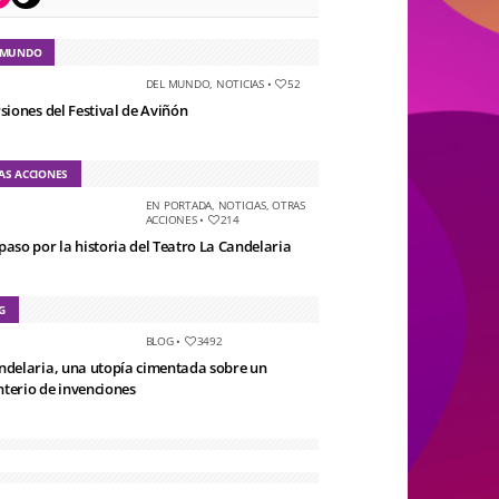
 MUNDO
DEL MUNDO
,
NOTICIAS
•
52
rsiones del Festival de Aviñón
AS ACCIONES
EN PORTADA
,
NOTICIAS
,
OTRAS
ACCIONES
•
214
paso por la historia del Teatro La Candelaria
G
BLOG
•
3492
ndelaria, una utopía cimentada sobre un
terio de invenciones