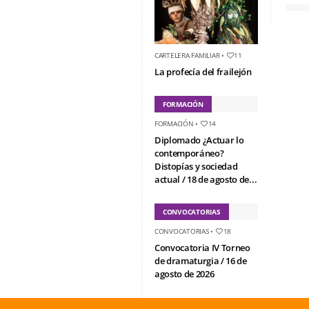
CARTELERA FAMILIAR
•
11
La profecía del frailejón
FORMACIÓN
FORMACIÓN
•
14
Diplomado ¿Actuar lo
contemporáneo?
Distopías y sociedad
actual / 18 de agosto de...
CONVOCATORIAS
CONVOCATORIAS
•
18
Convocatoria IV Torneo
de dramaturgia / 16 de
agosto de 2026