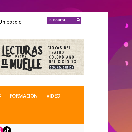
n poco de locura para la cordura
KT :: |
Soma Mnemos
n poco de locura para la cordura
KT :: |
Soma Mnemos
ional de Teatro Rosa
ional de Teatro Rosa
S
FORMACIÓN
VIDEO
book
nstagram
TikTok