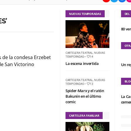
NUEVAS TEMPORADAS
DEL
S’
80 ve
OTR
CARTELERA TEATRAL
,
NUEVAS
 de la condesa Erzebet
TEMPORADAS
•
14
La escena invertida
de San Victorino
Un re
CARTELERA TEATRAL
,
NUEVAS
BLO
TEMPORADAS
•
13
Spider-Marx y el ratón
Bakunin en el último
La Ca
comic
cemen
CARTELERA FAMILIAR