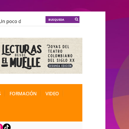
n poco de locura para la cordura
KT :: |
Soma Mnemos
n poco de locura para la cordura
KT :: |
Soma Mnemos
ional de Teatro Rosa
ional de Teatro Rosa
S
FORMACIÓN
VIDEO
book
nstagram
TikTok