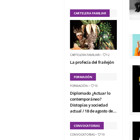
CARTELERA FAMILIAR
CARTELERA FAMILIAR
•
12
La profecía del frailejón
FORMACIÓN
FORMACIÓN
•
15
Diplomado ¿Actuar lo
contemporáneo?
Distopías y sociedad
actual / 18 de agosto de...
CONVOCATORIAS
CONVOCATORIAS
•
19