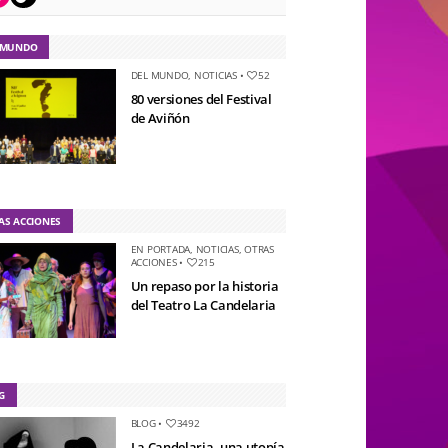
 MUNDO
DEL MUNDO
,
NOTICIAS
•
52
80 versiones del Festival
de Aviñón
AS ACCIONES
EN PORTADA
,
NOTICIAS
,
OTRAS
ACCIONES
•
215
Un repaso por la historia
del Teatro La Candelaria
G
BLOG
•
3492
La Candelaria, una utopía