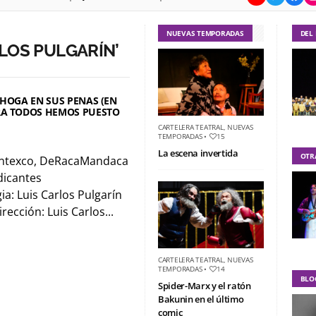
NUEVAS TEMPORADAS
DEL
LOS PULGARÍN’
AHOGA EN SUS PENAS (EN
RA TODOS HEMOS PUESTO
CARTELERA TEATRAL
,
NUEVAS
TEMPORADAS
•
15
La escena invertida
OTR
ntexco, DeRacaMandaca
udicantes
a: Luis Carlos Pulgarín
rección: Luis Carlos...
CARTELERA TEATRAL
,
NUEVAS
TEMPORADAS
•
14
BLO
Spider-Marx y el ratón
Bakunin en el último
comic