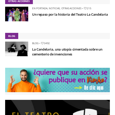
OTRAS ACCIONES
EN PORTADA
,
NOTICIAS
,
OTRAS ACCIONES
•
215
Un repaso por la historia del Teatro La Candelaria
BLOG
BLOG
•
3492
La Candelaria, una utopía cimentada sobre un
cementerio de invenciones