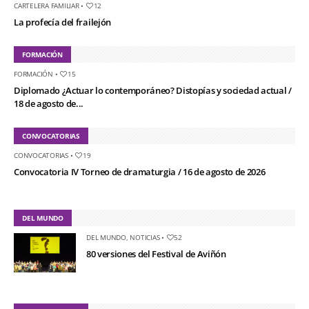
CARTELERA FAMILIAR
•
12
La profecía del frailejón
FORMACIÓN
FORMACIÓN
•
15
Diplomado ¿Actuar lo contemporáneo? Distopías y sociedad actual /
18 de agosto de...
CONVOCATORIAS
CONVOCATORIAS
•
19
Convocatoria IV Torneo de dramaturgia / 16 de agosto de 2026
DEL MUNDO
DEL MUNDO
,
NOTICIAS
•
52
80 versiones del Festival de Aviñón