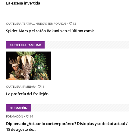
La escena invertida
CARTELERA TEATRAL
,
NUEVAS TEMPORADAS
•
13
Spider-Marx y el ratón Bakunin en el último comic
CARTELERA FAMILIAR
CARTELERA FAMILIAR
•
11
La profecía del frailejón
FORMACIÓN
FORMACIÓN
•
14
Diplomado ¿Actuar lo contemporáneo? Distopías y sociedad actual /
18 de agosto de...