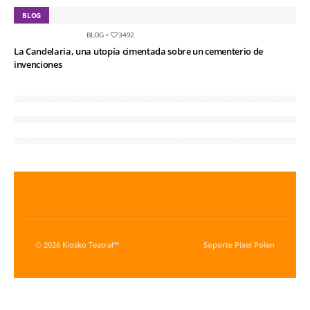
BLOG
BLOG
•
3492
La Candelaria, una utopía cimentada sobre un cementerio de
invenciones
© 2026 Kiosko Teatral™
Soporte
Pixel Polen