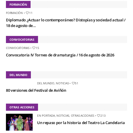
FORMACIÓN
FORMACIÓN
•
11
Diplomado ¿Actuar lo contemporáneo? Distopías y sociedad actual /
18 de agosto de...
CONVOCATORIAS
CONVOCATORIAS
•
15
Convocatoria IV Torneo de dramaturgia / 16 de agosto de 2026
DEL MUNDO
DEL MUNDO
,
NOTICIAS
•
51
80 versiones del Festival de Aviñón
OTRAS ACCIONES
EN PORTADA
,
NOTICIAS
,
OTRAS ACCIONES
•
213
Un repaso por la historia del Teatro La Candelaria