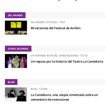
DEL MUNDO
DEL MUNDO
,
NOTICIAS
•
54
80 versiones del Festival de Aviñón
OTRAS ACCIONES
EN PORTADA
,
NOTICIAS
,
OTRAS ACCIONES
•
218
Un repaso por la historia del Teatro La Candelaria
BLOG
BLOG
•
3495
La Candelaria, una utopía cimentada sobre un
cementerio de invenciones