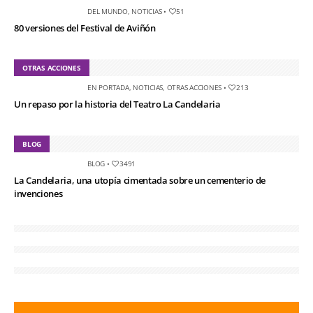
DEL MUNDO
,
NOTICIAS
•
51
80 versiones del Festival de Aviñón
OTRAS ACCIONES
EN PORTADA
,
NOTICIAS
,
OTRAS ACCIONES
•
213
Un repaso por la historia del Teatro La Candelaria
BLOG
BLOG
•
3491
La Candelaria, una utopía cimentada sobre un cementerio de
invenciones