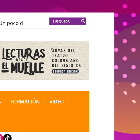
n poco de locura para la cordura
KT :: |
Soma Mnemos
n poco de locura para la cordura
KT :: |
Soma Mnemos
ional de Teatro Rosa
ional de Teatro Rosa
S
FORMACIÓN
VIDEO
book
nstagram
TikTok