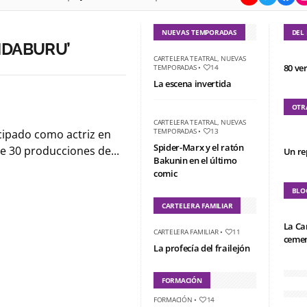
NUEVAS TEMPORADAS
DEL
NDABURU’
CARTELERA TEATRAL
,
NUEVAS
80 ve
TEMPORADAS
•
14
La escena invertida
OTR
CARTELERA TEATRAL
,
NUEVAS
TEMPORADAS
•
13
icipado como actriz en
Spider-Marx y el ratón
e 30 producciones de...
Un re
Bakunin en el último
comic
BLO
CARTELERA FAMILIAR
La Ca
CARTELERA FAMILIAR
•
11
cemen
La profecía del frailejón
FORMACIÓN
FORMACIÓN
•
14