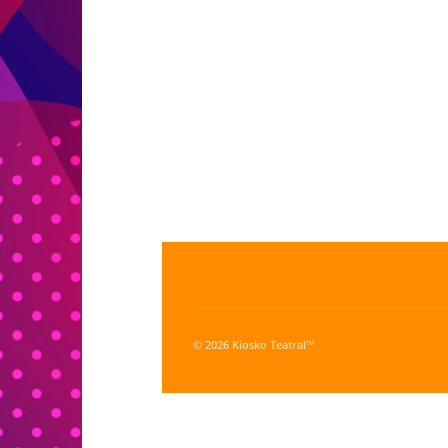
© 2026 Kiosko Teatral™