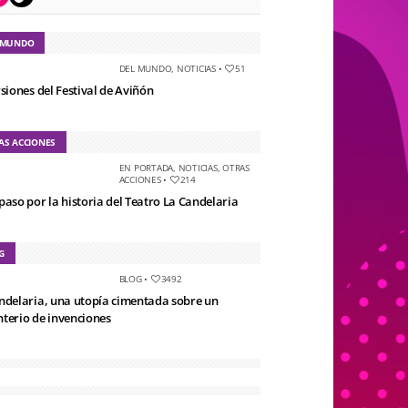
 MUNDO
DEL MUNDO
,
NOTICIAS
•
51
rsiones del Festival de Aviñón
AS ACCIONES
EN PORTADA
,
NOTICIAS
,
OTRAS
ACCIONES
•
214
paso por la historia del Teatro La Candelaria
G
BLOG
•
3492
ndelaria, una utopía cimentada sobre un
terio de invenciones