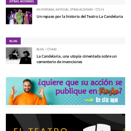
OTRAS ACCIONES
EN PORTADA
,
NOTICIAS
,
OTRAS ACCIONES
•
215
Un repaso por la historia del Teatro La Candelaria
BLOG
BLOG
•
3492
La Candelaria, una utopía cimentada sobre un
cementerio de invenciones