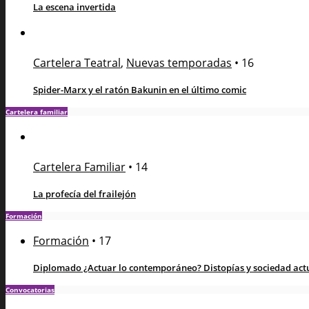
La escena invertida
Cartelera Teatral
,
Nuevas temporadas
•
16
Spider-Marx y el ratón Bakunin en el último comic
Cartelera familiar
Cartelera Familiar
•
14
La profecía del frailejón
Formación
Formación
•
17
Diplomado ¿Actuar lo contemporáneo? Distopías y sociedad actua
Convocatorias