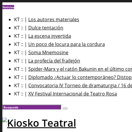
Noticias
KT :: |
Los autores materiales
KT :: |
Dulce tentación
KT :: |
La escena invertida
KT :: |
Un poco de locura para la cordura
KT :: |
Soma Mnemosine
KT :: |
La profecía del frailejón
KT :: |
Spider-Marx y el ratón Bakunin en el último co
KT :: |
Diplomado ¿Actuar lo contemporáneo? Distopía
KT :: |
Convocatoria IV Torneo de dramaturgia / 16 d
KT :: |
XV Festival Internacional de Teatro Rosa