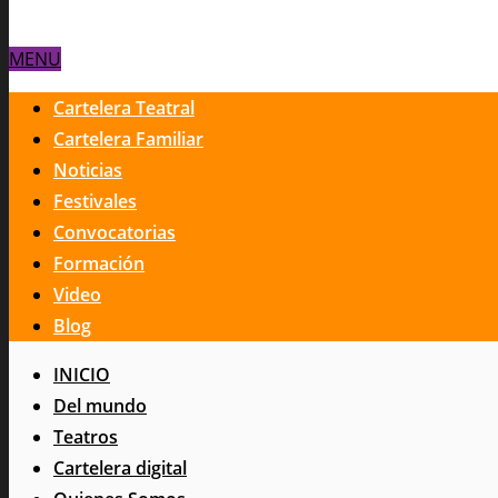
MENU
Cartelera Teatral
Cartelera Familiar
Noticias
Festivales
Convocatorias
Formación
Video
Blog
INICIO
Del mundo
Teatros
Cartelera digital