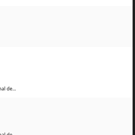
al de...
al de...