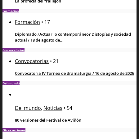
La profecía del frailejón
Formación
Formación
•
17
Diplomado ¿Actuar lo contemporáneo? Distopías y sociedad
actual / 18 de agosto de...
Convocatorias
Convocatorias
•
21
Convocatoria IV Torneo de dramaturgia / 16 de agosto de 2026
Del mundo
Del mundo
,
Noticias
•
54
80 versiones del Festival de Aviñón
Otras acciones