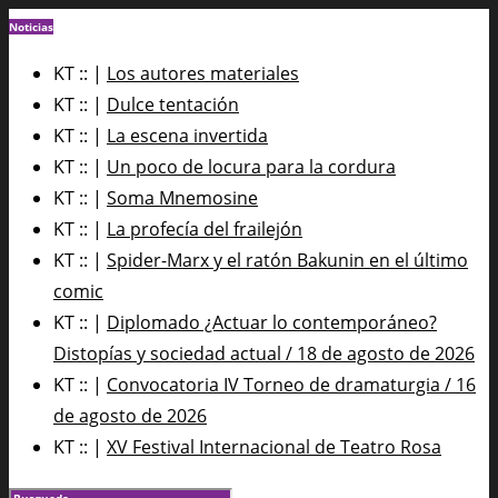
Noticias
KT :: |
Los autores materiales
KT :: |
Dulce tentación
KT :: |
La escena invertida
KT :: |
Un poco de locura para la cordura
KT :: |
Soma Mnemosine
KT :: |
La profecía del frailejón
KT :: |
Spider-Marx y el ratón Bakunin en el último
comic
KT :: |
Diplomado ¿Actuar lo contemporáneo?
Distopías y sociedad actual / 18 de agosto de 2026
KT :: |
Convocatoria IV Torneo de dramaturgia / 16
de agosto de 2026
KT :: |
XV Festival Internacional de Teatro Rosa