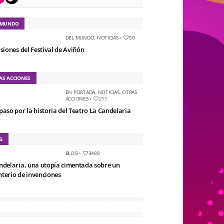
 MUNDO
DEL MUNDO
,
NOTICIAS
•
50
rsiones del Festival de Aviñón
AS ACCIONES
EN PORTADA
,
NOTICIAS
,
OTRAS
ACCIONES
•
211
paso por la historia del Teatro La Candelaria
G
BLOG
•
3488
ndelaria, una utopía cimentada sobre un
terio de invenciones