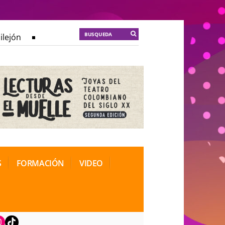
lejón
KT :: |
Spider-Marx y el ratón Bakunin en el últim
lejón
KT :: |
Spider-Marx y el ratón Bakunin en el últim
o celebra a Julio Ferro
o celebra a Julio Ferro
S
FORMACIÓN
VIDEO
book
nstagram
TikTok