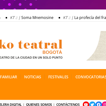
KT :: |
Soma Mnemosine
KT :: |
La profecía del frai
KT :: |
Soma Mnemosine
KT :: |
La profecía del frai
KT :: |
Narración oral en Goyenechus
KT :: |
El Mim
KT :: |
Narración oral en Goyenechus
KT :: |
El Mim
 FAMILIAR
NOTICIAS
FESTIVALES
CONVOCATORIA
YouTube
Twitter
Face
I
ELERA DIGITAL
QUIENES SOMOS
CONTÁCTENOS