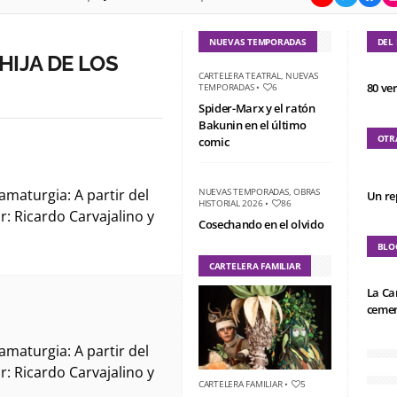
NUEVAS TEMPORADAS
DEL
HIJA DE LOS
CARTELERA TEATRAL
,
NUEVAS
80 ve
TEMPORADAS
•
6
Spider-Marx y el ratón
Bakunin en el último
OTR
comic
maturgia: A partir del
NUEVAS TEMPORADAS
,
OBRAS
Un re
HISTORIAL 2026
•
86
: Ricardo Carvajalino y
Cosechando en el olvido
BLO
CARTELERA FAMILIAR
La Ca
cemen
maturgia: A partir del
: Ricardo Carvajalino y
CARTELERA FAMILIAR
•
5