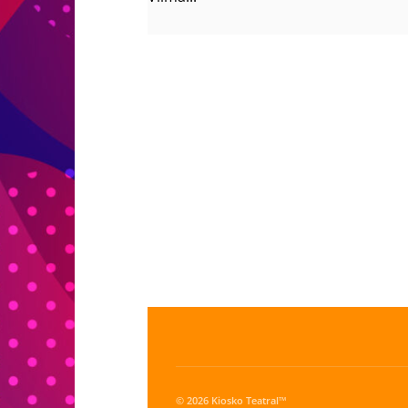
© 2026 Kiosko Teatral™