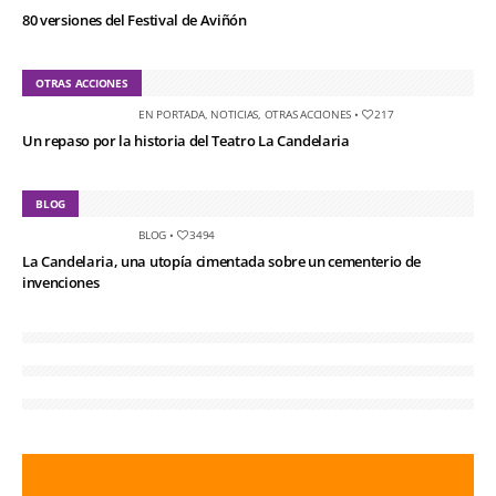
80 versiones del Festival de Aviñón
OTRAS ACCIONES
EN PORTADA
,
NOTICIAS
,
OTRAS ACCIONES
•
217
Un repaso por la historia del Teatro La Candelaria
BLOG
BLOG
•
3494
La Candelaria, una utopía cimentada sobre un cementerio de
invenciones