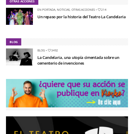
OTRAS ACCIONES
EN PORTADA
,
NOTICIAS
,
OTRAS ACCIONES
•
214
Un repaso por la historia del Teatro La Candelaria
BLOG
BLOG
•
3492
La Candelaria, una utopía cimentada sobre un
cementerio de invenciones