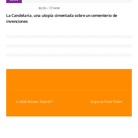
BLOG
•
3494
La Candelaria, una utopía cimentada sobre un cementerio de
invenciones
© 2026 Kiosko Teatral™
Soporte
Pixel Polen