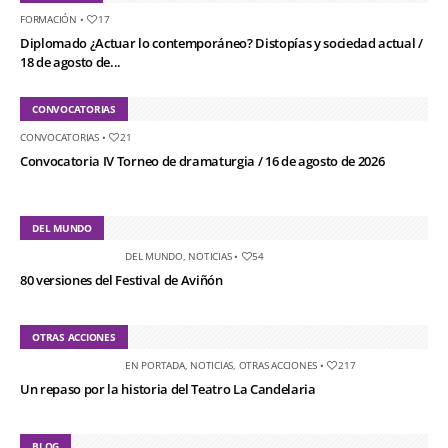
FORMACIÓN
•
17
Diplomado ¿Actuar lo contemporáneo? Distopías y sociedad actual /
18 de agosto de...
CONVOCATORIAS
CONVOCATORIAS
•
21
Convocatoria IV Torneo de dramaturgia / 16 de agosto de 2026
DEL MUNDO
DEL MUNDO
,
NOTICIAS
•
54
80 versiones del Festival de Aviñón
OTRAS ACCIONES
EN PORTADA
,
NOTICIAS
,
OTRAS ACCIONES
•
217
Un repaso por la historia del Teatro La Candelaria
BLOG