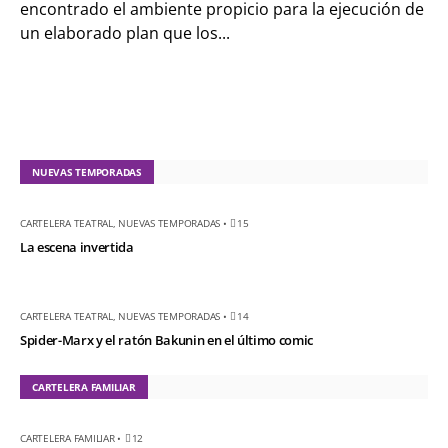
encontrado el ambiente propicio para la ejecución de
el ratón Bakunin en el
un elaborado plan que los...
último comic
KT :: |
Diplomado
¿Actuar lo
contemporáneo?
Distopías y sociedad
NUEVAS TEMPORADAS
actual / 18 de agosto
de 2026
CARTELERA TEATRAL
,
NUEVAS TEMPORADAS
•
15
KT :: |
Convocatoria
La escena invertida
IV Torneo de
dramaturgia / 16 de
CARTELERA TEATRAL
,
NUEVAS TEMPORADAS
•
14
agosto de 2026
Spider-Marx y el ratón Bakunin en el último comic
KT :: |
XV Festival
Internacional de
CARTELERA FAMILIAR
Teatro Rosa
CARTELERA FAMILIAR
•
12