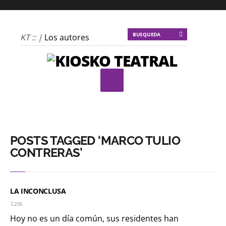
KT :: |
Los autores
materiales
KT :: |
Dulce
tentación
KT :: |
La escena
invertida
KT :: |
Un poco de
locura para la
POSTS TAGGED ‘MARCO TULIO
cordura
CONTRERAS’
KT :: |
Soma
Mnemosine
LA INCONCLUSA
KT :: |
La profecía del
255
frailejón
Hoy no es un día común, sus residentes han
KT :: |
Spider-Marx y