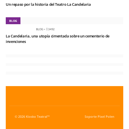
Un repaso por la historia del Teatro La Candelaria
BLOG
BLOG
•
3492
La Candelaria, una utopía cimentada sobre un cementerio de
invenciones
© 2026 Kiosko Teatral™
Soporte
Pixel Polen