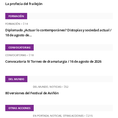
La profecía del frailejón
FORMACIÓN
FORMACIÓN
•
14
Diplomado ¿Actuar lo contemporáneo? Distopías y sociedad actual /
18 de agosto de...
CONVOCATORIAS
CONVOCATORIAS
•
18
Convocatoria IV Torneo de dramaturgia / 16 de agosto de 2026
DEL MUNDO
DEL MUNDO
,
NOTICIAS
•
52
80 versiones del Festival de Aviñón
OTRAS ACCIONES
EN PORTADA
,
NOTICIAS
,
OTRAS ACCIONES
•
215