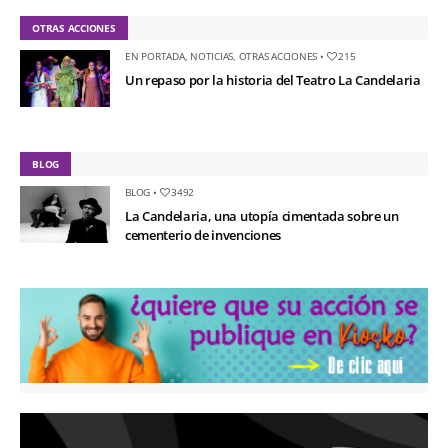
OTRAS ACCIONES
EN PORTADA
,
NOTICIAS
,
OTRAS ACCIONES
•
215
Un repaso por la historia del Teatro La Candelaria
BLOG
BLOG
•
3492
La Candelaria, una utopía cimentada sobre un
cementerio de invenciones