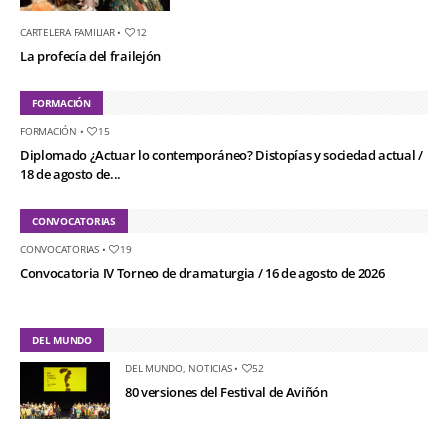
CARTELERA FAMILIAR
•
12
La profecía del frailejón
FORMACIÓN
FORMACIÓN
•
15
Diplomado ¿Actuar lo contemporáneo? Distopías y sociedad actual /
18 de agosto de...
CONVOCATORIAS
CONVOCATORIAS
•
19
Convocatoria IV Torneo de dramaturgia / 16 de agosto de 2026
DEL MUNDO
DEL MUNDO
,
NOTICIAS
•
52
80 versiones del Festival de Aviñón