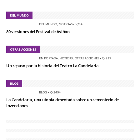
DEL MUNDO
DEL MUNDO
,
NOTICIAS
•
54
80 versiones del Festival de Aviñón
OTRAS ACCIONES
EN PORTADA
,
NOTICIAS
,
OTRAS ACCIONES
•
217
Un repaso por la historia del Teatro La Candelaria
BLOG
BLOG
•
3494
La Candelaria, una utopía cimentada sobre un cementerio de
invenciones