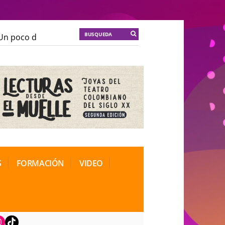
n poco de locura para la cordura
KT :: |
Soma Mnemos
n poco de locura para la cordura
KT :: |
Soma Mnemos
ional de Teatro Rosa
ional de Teatro Rosa
S
FORMACIÓN
VIDEO
book
nstagram
TikTok