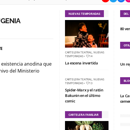
NUEVAS TEMPORADAS
DEL
UGENIA
80 ve
OTR
TE
CARTELERA TEATRAL
,
NUEVAS
TEMPORADAS
•
14
La escena invertida
 existencia anodina que
Un re
hivo del Ministerio
CARTELERA TEATRAL
,
NUEVAS
BLO
TEMPORADAS
•
13
Spider-Marx y el ratón
Bakunin en el último
La Ca
comic
cemen
CARTELERA FAMILIAR