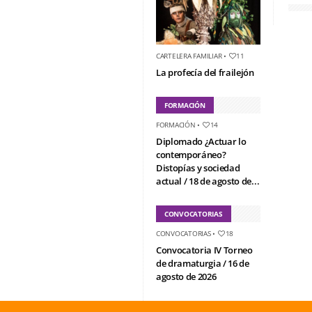
CARTELERA FAMILIAR
•
11
La profecía del frailejón
FORMACIÓN
FORMACIÓN
•
14
Diplomado ¿Actuar lo
contemporáneo?
Distopías y sociedad
actual / 18 de agosto de...
CONVOCATORIAS
CONVOCATORIAS
•
18
Convocatoria IV Torneo
de dramaturgia / 16 de
agosto de 2026