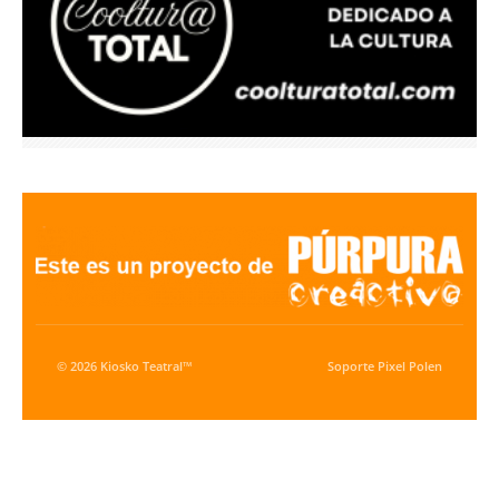
© 2026 Kiosko Teatral™
Soporte
Pixel Polen