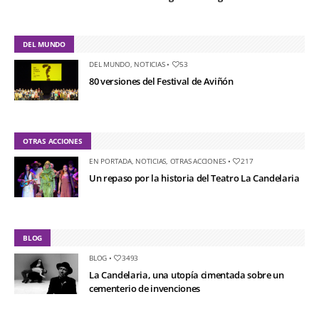
DEL MUNDO
DEL MUNDO
,
NOTICIAS
•
53
80 versiones del Festival de Aviñón
OTRAS ACCIONES
EN PORTADA
,
NOTICIAS
,
OTRAS ACCIONES
•
217
Un repaso por la historia del Teatro La Candelaria
BLOG
BLOG
•
3493
La Candelaria, una utopía cimentada sobre un
cementerio de invenciones