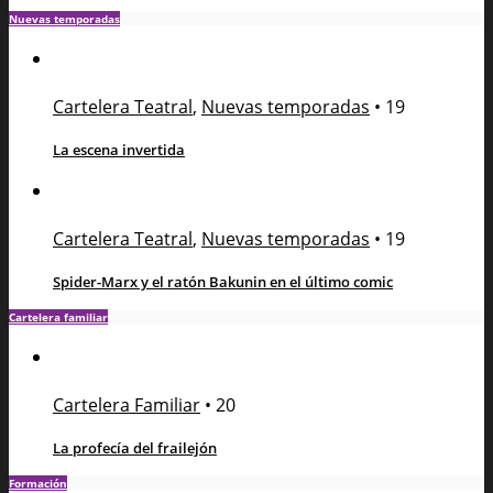
Nuevas temporadas
Cartelera Teatral
,
Nuevas temporadas
•
19
La escena invertida
Cartelera Teatral
,
Nuevas temporadas
•
19
Spider-Marx y el ratón Bakunin en el último comic
Cartelera familiar
Cartelera Familiar
•
20
La profecía del frailejón
Formación