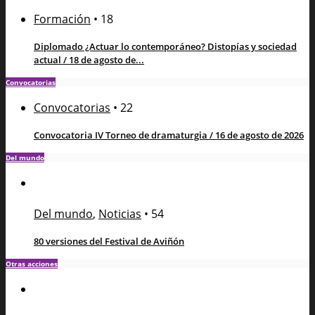
Formación
•
18
Diplomado ¿Actuar lo contemporáneo? Distopías y sociedad
actual / 18 de agosto de...
Convocatorias
Convocatorias
•
22
Convocatoria IV Torneo de dramaturgia / 16 de agosto de 2026
Del mundo
Del mundo
,
Noticias
•
54
80 versiones del Festival de Aviñón
Otras acciones