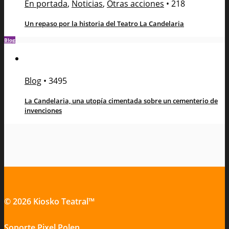
En portada
,
Noticias
,
Otras acciones
•
218
Un repaso por la historia del Teatro La Candelaria
Blog
Blog
•
3495
La Candelaria, una utopía cimentada sobre un cementerio de
invenciones
© 2026 Kiosko Teatral™
Soporte
Pixel Polen