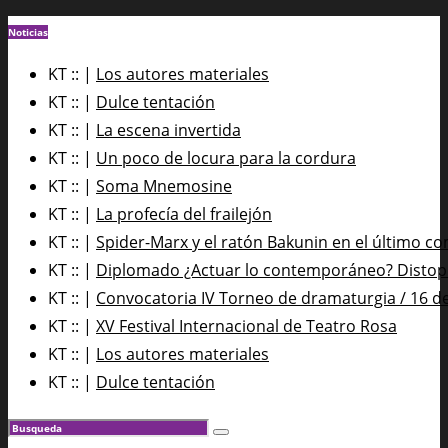
Noticias
KT :: |
Los autores materiales
KT :: |
Dulce tentación
KT :: |
La escena invertida
KT :: |
Un poco de locura para la cordura
KT :: |
Soma Mnemosine
KT :: |
La profecía del frailejón
KT :: |
Spider-Marx y el ratón Bakunin en el último co
KT :: |
Diplomado ¿Actuar lo contemporáneo? Distopía
KT :: |
Convocatoria IV Torneo de dramaturgia / 16 d
KT :: |
XV Festival Internacional de Teatro Rosa
KT :: |
Los autores materiales
KT :: |
Dulce tentación