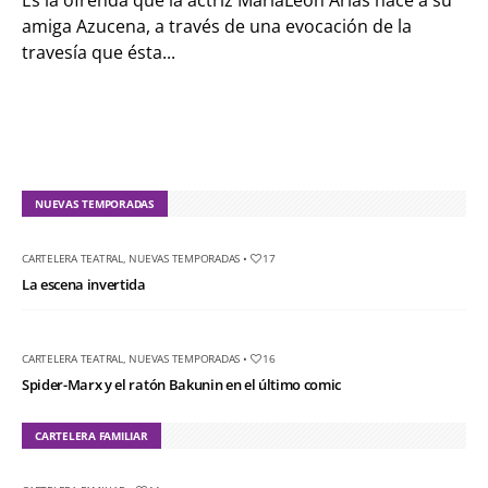
Es la ofrenda que la actriz MaríaLeón Arias hace a su
amiga Azucena, a través de una evocación de la
travesía que ésta...
NUEVAS TEMPORADAS
CARTELERA TEATRAL
,
NUEVAS TEMPORADAS
•
17
La escena invertida
CARTELERA TEATRAL
,
NUEVAS TEMPORADAS
•
16
Spider-Marx y el ratón Bakunin en el último comic
CARTELERA FAMILIAR