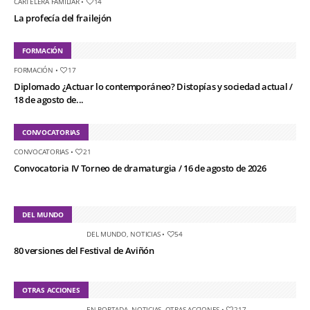
CARTELERA FAMILIAR
•
14
La profecía del frailejón
FORMACIÓN
FORMACIÓN
•
17
Diplomado ¿Actuar lo contemporáneo? Distopías y sociedad actual /
18 de agosto de...
CONVOCATORIAS
CONVOCATORIAS
•
21
Convocatoria IV Torneo de dramaturgia / 16 de agosto de 2026
DEL MUNDO
DEL MUNDO
,
NOTICIAS
•
54
80 versiones del Festival de Aviñón
OTRAS ACCIONES
EN PORTADA
,
NOTICIAS
,
OTRAS ACCIONES
•
217