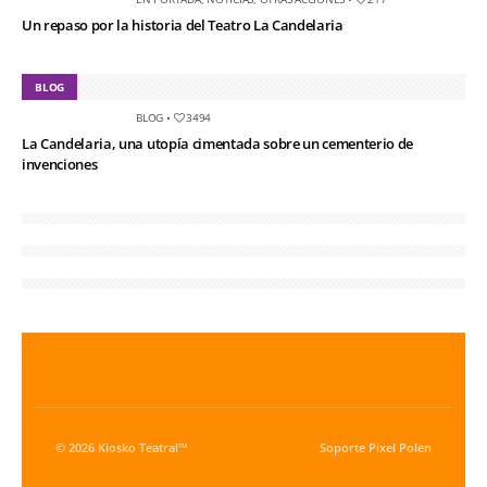
Un repaso por la historia del Teatro La Candelaria
BLOG
BLOG
•
3494
La Candelaria, una utopía cimentada sobre un cementerio de
invenciones
© 2026 Kiosko Teatral™
Soporte
Pixel Polen