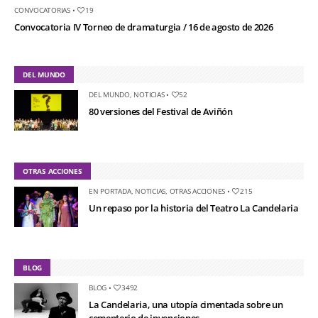
CONVOCATORIAS
•
19
Convocatoria IV Torneo de dramaturgia / 16 de agosto de 2026
DEL MUNDO
DEL MUNDO
,
NOTICIAS
•
52
80 versiones del Festival de Aviñón
OTRAS ACCIONES
EN PORTADA
,
NOTICIAS
,
OTRAS ACCIONES
•
215
Un repaso por la historia del Teatro La Candelaria
BLOG
BLOG
•
3492
La Candelaria, una utopía cimentada sobre un
cementerio de invenciones