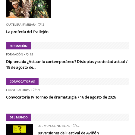
CARTELERA FAMILIAR
•
12
La profecía del frailejón
FORMACIÓN
FORMACIÓN
•
15
Diplomado ¿Actuar lo contemporáneo? Distopías y sociedad actual /
18 de agosto de...
CONVOCATORIAS
CONVOCATORIAS
•
19
Convocatoria IV Torneo de dramaturgia / 16 de agosto de 2026
DEL MUNDO
DEL MUNDO
,
NOTICIAS
•
52
80 versiones del Festival de Aviñón