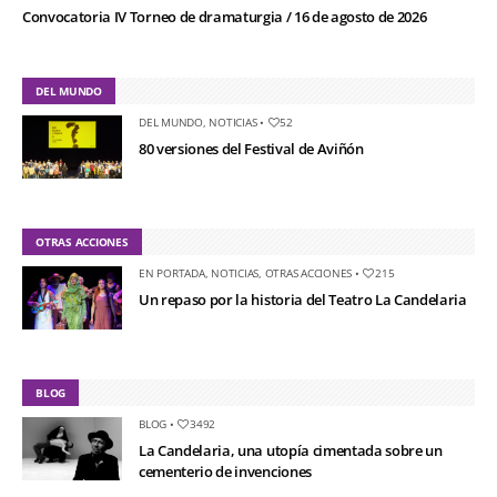
Convocatoria IV Torneo de dramaturgia / 16 de agosto de 2026
DEL MUNDO
DEL MUNDO
,
NOTICIAS
•
52
80 versiones del Festival de Aviñón
OTRAS ACCIONES
EN PORTADA
,
NOTICIAS
,
OTRAS ACCIONES
•
215
Un repaso por la historia del Teatro La Candelaria
BLOG
BLOG
•
3492
La Candelaria, una utopía cimentada sobre un
cementerio de invenciones