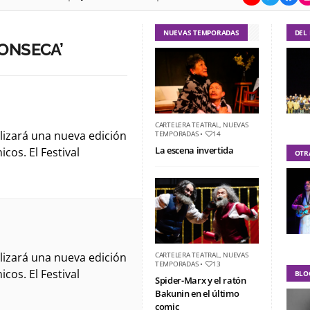
NUEVAS TEMPORADAS
DEL
ONSECA’
CARTELERA TEATRAL
,
NUEVAS
alizará una nueva edición
TEMPORADAS
•
14
La escena invertida
cos. El Festival
OTR
alizará una nueva edición
CARTELERA TEATRAL
,
NUEVAS
TEMPORADAS
•
13
cos. El Festival
BLO
Spider-Marx y el ratón
Bakunin en el último
comic