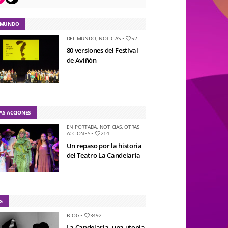
 MUNDO
DEL MUNDO
,
NOTICIAS
•
52
80 versiones del Festival
de Aviñón
AS ACCIONES
EN PORTADA
,
NOTICIAS
,
OTRAS
ACCIONES
•
214
Un repaso por la historia
del Teatro La Candelaria
G
BLOG
•
3492
La Candelaria, una utopía