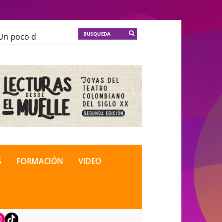
 poco de locura para la cordura
KT :: |
Soma Mnemos
 poco de locura para la cordura
KT :: |
Soma Mnemos
ional de Teatro Rosa
ional de Teatro Rosa
S
FORMACIÓN
VIDEO
book
nstagram
TikTok